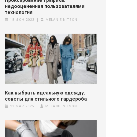
Проксирование трафика:
недооцененная пользователями
технология
18 ИЮН 2023
MELANIE NITSON
Как выбрать идеальную одежду:
советы для стильного гардероба
21 МАР 2025
MELANIE NITSON