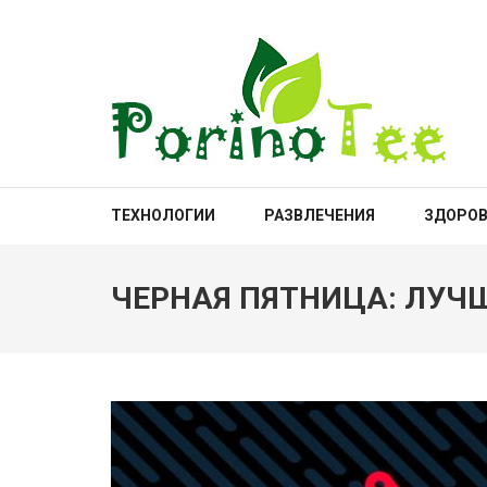
Перейти
к
содержимому
(нажмите
Enter)
PORINOTEE.COM
ТЕХНОЛОГИИ
РАЗВЛЕЧЕНИЯ
ЗДОРОВ
ЧЕРНАЯ ПЯТНИЦА: ЛУЧ