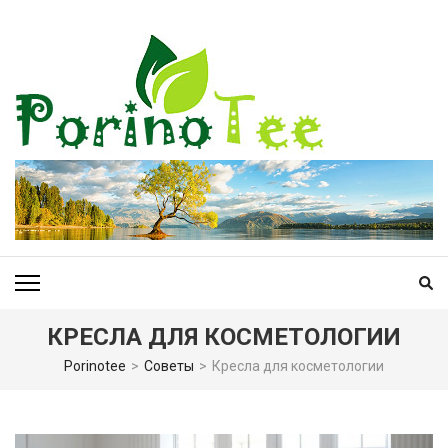
Перейти
к
содержимому
(нажмите
Enter)
PORINOTEE.COM
КРЕСЛА ДЛЯ КОСМЕТОЛОГИИ
Porinotee
>
Советы
>
Кресла для косметологии