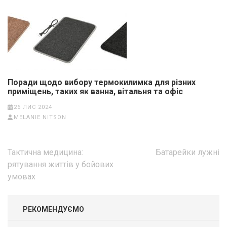
Поради щодо вибору термокилимка для різних
приміщень, таких як ванна, вітальня та офіс
26 ЛИС 2024
MELANIE NITSON
Навігація
Тактична медицина:
Батарейки лужні
записів
рятування життів у бойових
умовах
РЕКОМЕНДУЄМО