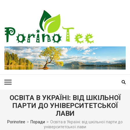
Перейти
до
вмісту
(натисніть
Enter)
PORINOTEE.COM
ОСВІТА В УКРАЇНІ: ВІД ШКІЛЬНОЇ
ПАРТИ ДО УНІВЕРСИТЕТСЬКОЇ
ЛАВИ
Porinotee
>
Поради
>
Освіта в Україні: від шкільної парти до
університетської лави